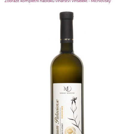
Zobrazit kompletní nabídku vinařství Vinselekt - Michlovský
neurčena
OBJEM LÁHVE
0.75 l
ZEMĚ PŮVODU
ČR-Morava
OBSAH CUKRU
do 4 g
ŠKOLENÍ
školeno v nerezu
OBSAH ALKOHOLU:
12 % obj.