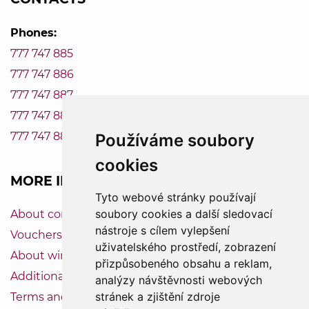
Phones:
777 747 885
777 747 886
777 747 887
777 747 888
777 747 889
Používáme soubory
cookies
MORE INFORMATION
Tyto webové stránky používají
soubory cookies a další sledovací
About company Vinum-Bonum
nástroje s cílem vylepšení
Vouchers
uživatelského prostředí, zobrazení
About wine
přizpůsobeného obsahu a reklam,
Additional service
analýzy návštěvnosti webových
stránek a zjištění zdroje
Terms and Conditions