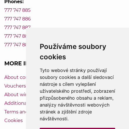
Phones:
777 747 885
777 747 886
777 747 887
777 747 888
777 747 889
Používáme soubory
cookies
MORE INFORMATION
Tyto webové stránky používají
soubory cookies a další sledovací
About company Vinum-Bonum
nástroje s cílem vylepšení
Vouchers
uživatelského prostředí, zobrazení
About wine
přizpůsobeného obsahu a reklam,
Additional service
analýzy návštěvnosti webových
stránek a zjištění zdroje
Terms and Conditions
návštěvnosti.
Cookies