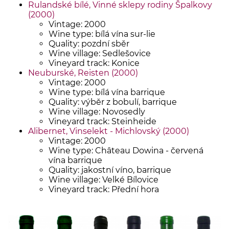
Rulandské bílé, Vinné sklepy rodiny Špalkovy
(2000)
Vintage: 2000
Wine type: bílá vína sur-lie
Quality: pozdní sběr
Wine village: Sedlešovice
Vineyard track: Konice
Neuburské, Reisten (2000)
Vintage: 2000
Wine type: bílá vína barrique
Quality: výběr z bobulí, barrique
Wine village: Novosedly
Vineyard track: Steinheide
Alibernet, Vinselekt - Michlovský (2000)
Vintage: 2000
Wine type: Château Dowina - červená
vína barrique
Quality: jakostní víno, barrique
Wine village: Velké Bílovice
Vineyard track: Přední hora