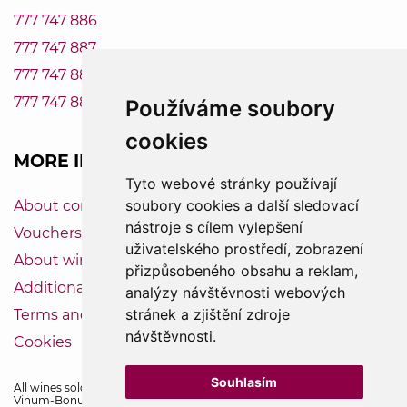
777 747 886
777 747 887
777 747 888
777 747 889
Používáme soubory
cookies
MORE INFORMATION
Tyto webové stránky používají
soubory cookies a další sledovací
About company Vinum-Bonum
nástroje s cílem vylepšení
Vouchers
uživatelského prostředí, zobrazení
About wine
přizpůsobeného obsahu a reklam,
Additional service
analýzy návštěvnosti webových
stránek a zjištění zdroje
Terms and Conditions
návštěvnosti.
Cookies
Souhlasím
All wines sold by us contain sulfur dioxide.
Vinum-Bonum — the specialist in Moravian and French wines.