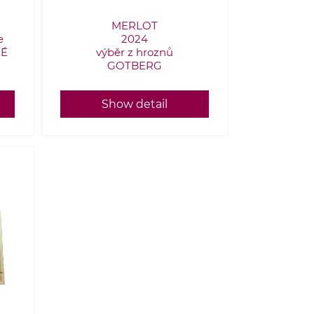
MERLOT
e
2024
KÉ
výběr z hroznů
GOTBERG
Show detail