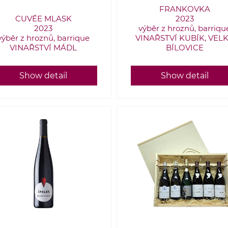
FRANKOVKA
CUVÉE MLASK
2023
2023
výběr z hroznů, barriqu
výběr z hroznů, barrique
VINAŘSTVÍ KUBÍK, VEL
VINAŘSTVÍ MÁDL
BÍLOVICE
Show detail
Show detail