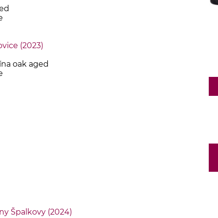
ged
e
ovice (2023)
ína oak aged
e
ny Špalkovy (2024)