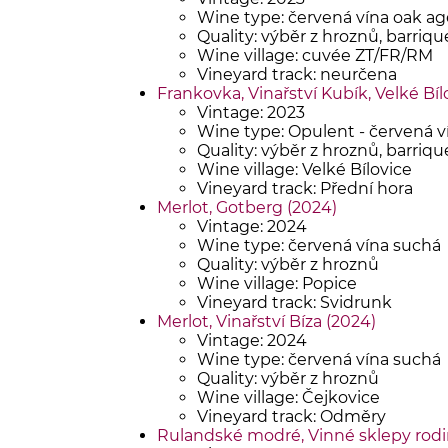
Wine type: červená vína oak a
Quality: výběr z hroznů, barriqu
Wine village: cuvée ZT/FR/RM
Vineyard track: neurčena
Frankovka, Vinařství Kubík, Velké Bíl
Vintage: 2023
Wine type: Opulent - červená v
Quality: výběr z hroznů, barriqu
Wine village: Velké Bílovice
Vineyard track: Přední hora
Merlot, Gotberg (2024)
Vintage: 2024
Wine type: červená vína suchá
Quality: výběr z hroznů
Wine village: Popice
Vineyard track: Svidrunk
Merlot, Vinařství Bíza (2024)
Vintage: 2024
Wine type: červená vína suchá
Quality: výběr z hroznů
Wine village: Čejkovice
Vineyard track: Odměry
Rulandské modré, Vinné sklepy rodi