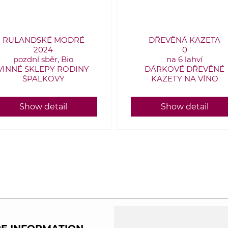
RULANDSKÉ MODRÉ
DŘEVĚNÁ KAZETA
2024
0
pozdní sběr, Bio
na 6 lahví
VINNÉ SKLEPY RODINY
DÁRKOVÉ DŘEVĚNÉ
ŠPALKOVY
KAZETY NA VÍNO
Show detail
Show detail
All wines sold 