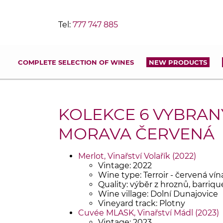
Tel:
777 747 885
COMPLETE SELECTION OF WINES
NEW PRODUCTS
KOLEKCE 6 VYBRANÝ
MORAVA ČERVENÁ
Merlot, Vinařství Volařík (2022)
Vintage: 2022
Wine type: Terroir - červená vín
Quality: výběr z hroznů, barriqu
Wine village: Dolní Dunajovice
Vineyard track: Plotny
Cuvée MLASK, Vinařství Mádl (2023)
Vintage: 2023