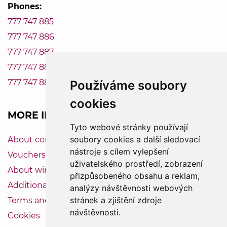
Phones:
777 747 885
777 747 886
777 747 887
777 747 888
777 747 889
Používáme soubory
cookies
MORE INFORMATION
Tyto webové stránky používají
soubory cookies a další sledovací
About company Vinum-Bonum
nástroje s cílem vylepšení
Vouchers
uživatelského prostředí, zobrazení
About wine
přizpůsobeného obsahu a reklam,
Additional service
analýzy návštěvnosti webových
stránek a zjištění zdroje
Terms and Conditions
návštěvnosti.
Cookies