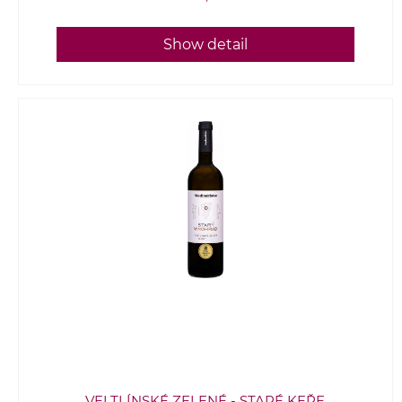
Show detail
VELTLÍNSKÉ ZELENÉ - STARÉ KEŘE