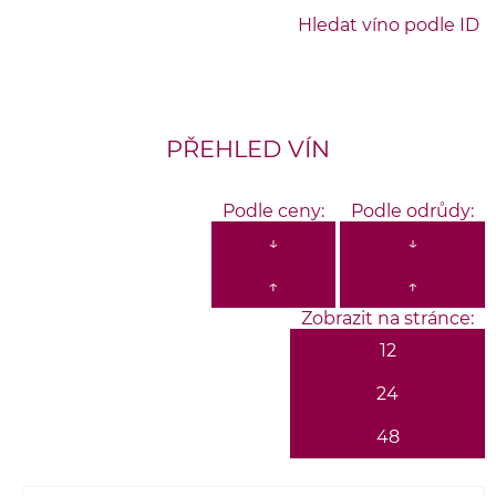
Hledat víno podle ID
PŘEHLED VÍN
Podle ceny:
Podle odrůdy:
↓
↓
↑
↑
Zobrazit na stránce:
12
24
48