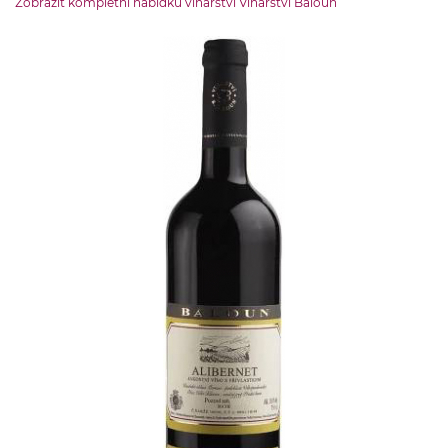
Zobrazit kompletní nabídku vinařství Vinařství Baloun
neurčena
OBJEM LÁHVE
0.75 l
ZEMĚ PŮVODU
ČR-Morava
OBSAH CUKRU
0.2 g
ŠKOLENÍ
školeno v nerezu
OBSAH ALKOHOLU:
12 % obj.