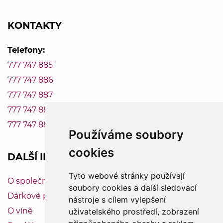
KONTAKTY
Telefony:
777 747 885
777 747 886
777 747 887
777 747 888
777 747 889
Používáme soubory
cookies
DALŠÍ INFORMACE
Tyto webové stránky používají
O společnosti Vinum-Bonum
soubory cookies a další sledovací
Dárkové poukazy
nástroje s cílem vylepšení
O víně
uživatelského prostředí, zobrazení