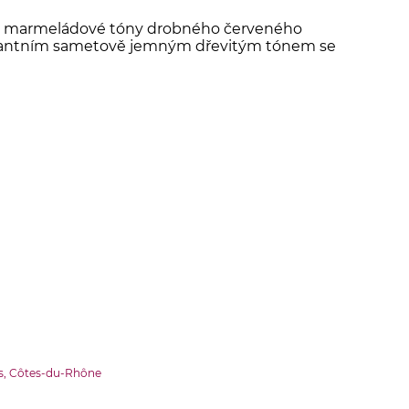
lé marmeládové tóny drobného červeného
gantním sametově jemným dřevitým tónem se
es, Côtes-du-Rhône