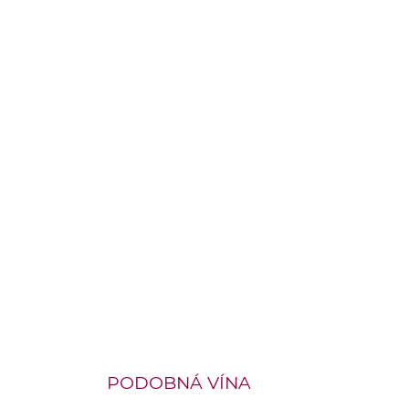
OBJEM LÁHVE
0.75 l
ZEMĚ PŮVODU
Francie-Côtes-du-Rhône
OBSAH CUKRU
do 4 g
ŠKOLENÍ
školeno 12 měsíců v novém dubovém s
OBSAH ALKOHOLU:
12 % obj.
PODOBNÁ VÍNA