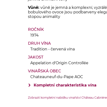
Vůně:
vůně je jemná a komplexní, vyzrá
bobulového ovoce jsou podbarveny ele
stopou animality
ROČNÍK
1974
DRUH VÍNA
Tradition - červená vína
JAKOST
Appelation d'Origin Controllée
VINAŘSKÁ OBEC
Chateauneuf-du-Pape AOC
Kompletní charakteristika vína
VINIČNÍ TRAŤ
Zobrazit kompletní nabídku vinařství Château Cabriér
Tradition