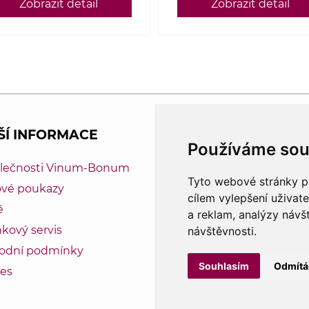
Zobrazit detail
Zobrazit detail
Všechna námi p
ŠÍ INFORMACE
Používáme sou
Vinum-Bonum 
olečnosti Vinum-Bonum
francouzská ví
Tyto webové stránky po
ové poukazy
Veškerá data, 
cílem vylepšení uživat
ě
a reklam, analýzy návš
společnosti 
kový servis
návštěvnosti.
Odhlašte se z odbě
odní podmínky
Souhlasím
Odmít
es