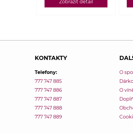
Zobrazit detail
KONTAKTY
DAL
Telefony:
O sp
777 747 885
Dárk
777 747 886
O vín
777 747 887
Doplň
777 747 888
Obch
777 747 889
Cooki