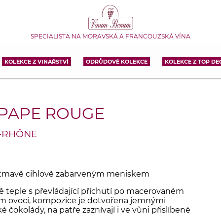
SPECIALISTA NA MORAVSKÁ A FRANCOUZSKÁ VÍNA
KOLEKCE Z VINAŘSTVÍ
ODRŮDOVÉ KOLEKCE
KOLEKCE Z TOP DE
PAPE ROUGE
U-RHÔNE
 s tmavě cihlově zabarveným meniskem
vě teple s převládající příchutí po macerovaném
 ovoci, kompozice je dotvořena jemnými
 čokolády, na patře zaznívají i ve vůni přislíbené