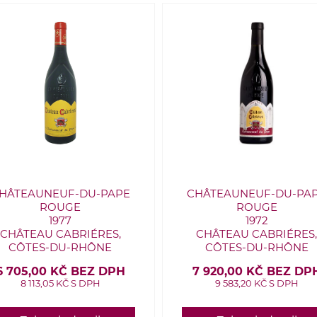
HÂTEAUNEUF-DU-PAPE
CHÂTEAUNEUF-DU-PA
ROUGE
ROUGE
1977
1972
CHÂTEAU CABRIÉRES,
CHÂTEAU CABRIÉRES
CÔTES-DU-RHÔNE
CÔTES-DU-RHÔNE
6 705,00 KČ BEZ DPH
7 920,00 KČ BEZ DP
8 113,05 KČ S DPH
9 583,20 KČ S DPH