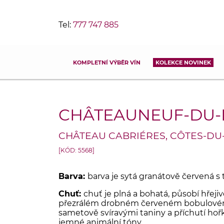
Tel:
777 747 885
KOMPLETNÍ VÝBĚR VÍN
KOLEKCE NOVINEK
CHÂTEAUNEUF-DU-
CHÂTEAU CABRIÉRES, CÔTES-D
[KÓD: 5568]
Barva:
barva je sytá granátově červená
Chuť:
chuť je plná a bohatá, působí hřeji
přezrálém drobném červeném bobulovém
sametově svíravými taniny a příchutí hořké
jemné animální tóny