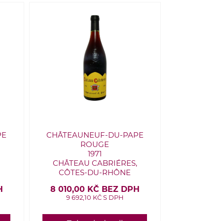
PE
CHÂTEAUNEUF-DU-PAPE
ROUGE
1971
,
CHÂTEAU CABRIÉRES,
CÔTES-DU-RHÔNE
H
8 010,00 KČ BEZ DPH
9 692,10 KČ S DPH