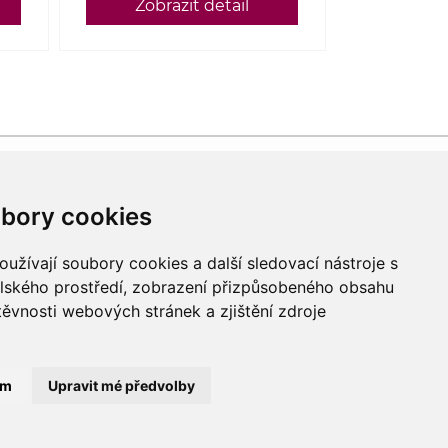
Zobrazit detail
rodávaná vína obsahují oxid siřičitý.
bory cookies
— specialista na moravská a
na.
užívají soubory cookies a další sledovací nástroje s
texty a grafika jsou majetkem
elského prostředí, zobrazení přizpůsobeného obsahu
těvnosti webových stránek a zjištění zdroje
Vinum-Bonum.
ru novinek
ám
Upravit mé předvolby