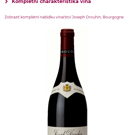
Kompletní charakteristika vína
VINIČNÍ TRAŤ
Zobrazit kompletní nabídku vinařství Joseph Drouhin, Bourgogne
Grand Cru
OBJEM LÁHVE
0.75 l
ZEMĚ PŮVODU
Francie-Burgundsko
OBSAH CUKRU
do 4 g
ŠKOLENÍ
část školena v novém dubovém sudu
OBSAH ALKOHOLU:
13 % obj.