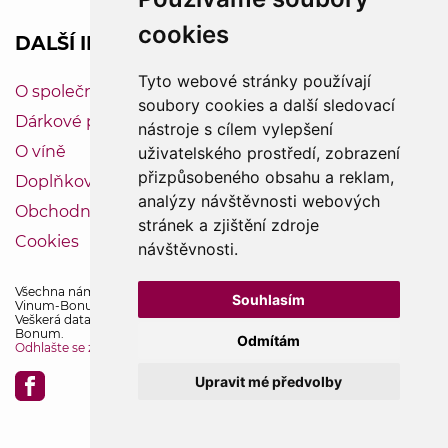
cookies
DALŠÍ INFORMACE
Tyto webové stránky používají
O společnosti Vinum-Bonum
soubory cookies a další sledovací
Dárkové poukazy
nástroje s cílem vylepšení
O víně
uživatelského prostředí, zobrazení
přizpůsobeného obsahu a reklam,
Doplňkový servis
analýzy návštěvnosti webových
Obchodní podmínky
stránek a zjištění zdroje
Cookies
návštěvnosti.
Všechna námi prodávaná vína obsahují oxid siřičitý.
Souhlasím
Vinum-Bonum — specialista na moravská a francouzská vína.
Veškerá data, texty a grafika jsou majetkem společnosti Vinum-
Bonum.
Odmítám
Odhlašte se z odběru novinek
Upravit mé předvolby