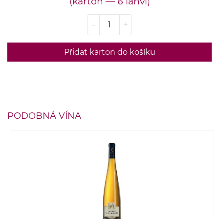
(karton — 6 lahví)
-
+
Přidat karton do košíku
PODOBNÁ VÍNA