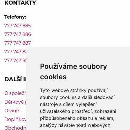
KONTAKTY
Telefony:
777 747 885
777 747 886
777 747 887
777 747 888
777 747 889
Používáme soubory
cookies
DALŠÍ INFORMACE
Tyto webové stránky používají
O společnosti Vinum-Bonum
soubory cookies a další sledovací
Dárkové poukazy
nástroje s cílem vylepšení
O víně
uživatelského prostředí, zobrazení
přizpůsobeného obsahu a reklam,
Doplňkový servis
analýzy návštěvnosti webových
Obchodní podmínky