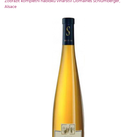
Zobrazit kompletní nabídku vinařství Domaines Schlumberger,
Grand Cru Kessler
Alsace
OBJEM LÁHVE
0.75 l
ZEMĚ PŮVODU
Francie-Alsasko
OBSAH CUKRU
do 4 g
ŠKOLENÍ
školeno v dřevěném sudu
OBSAH ALKOHOLU:
12 % obj.