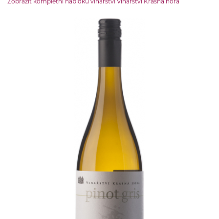
Zobrazit kompletní nabídku vinařství Vinařství Krásná hora
neurčena
OBJEM LÁHVE
0.75 l
ZEMĚ PŮVODU
ČR-Morava
OBSAH CUKRU
do 4 g
ŠKOLENÍ
školeno v nerezu
OBSAH ALKOHOLU:
12 % obj.