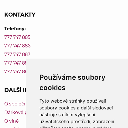
KONTAKTY
Telefony:
777 747 885
777 747 886
777 747 887
777 747 888
777 747 889
Používáme soubory
cookies
DALŠÍ INFORMACE
Tyto webové stránky používají
O společnosti Vinum-Bonum
soubory cookies a další sledovací
Dárkové poukazy
nástroje s cílem vylepšení
O víně
uživatelského prostředí, zobrazení