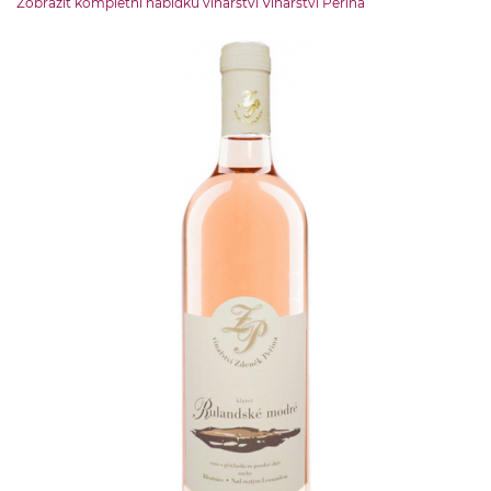
Zobrazit kompletní nabídku vinařství Vinařství Peřina
Nad svatým Leonardem
OBJEM LÁHVE
0.75 l
ZEMĚ PŮVODU
ČR-Morava
OBSAH CUKRU
30.3 g
ŠKOLENÍ
školeno v nerezu
OBSAH ALKOHOLU:
12 % obj.