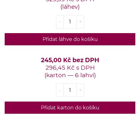
(láhev)
-
+
Přidat láhve do košíku
245,00 Kč bez DPH
296,45 Kč s DPH
(karton — 6 lahví)
-
+
Přidat karton do košíku