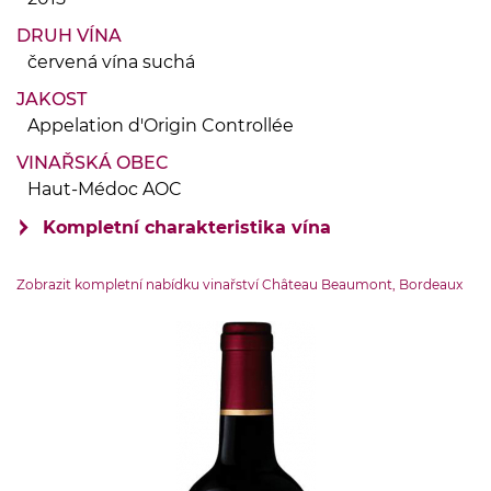
DRUH VÍNA
červená vína suchá
JAKOST
Appelation d'Origin Controllée
VINAŘSKÁ OBEC
Haut-Médoc AOC
Kompletní charakteristika vína
VINIČNÍ TRAŤ
Zobrazit kompletní nabídku vinařství Château Beaumont, Bordeaux
neurčena
OBJEM LÁHVE
0.75 l
ZEMĚ PŮVODU
Francie-Bordeaux
OBSAH CUKRU
do 4 g