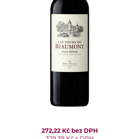
ŠKOLENÍ
školeno v použitém dubovém sudu
OBSAH ALKOHOLU:
12 % obj.
272,22 Kč bez DPH
329,39 Kč s DPH