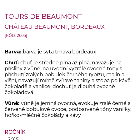
TOURS DE BEAUMONT
CHÂTEAU BEAUMONT, BORDEAUX
[KÓD: 2605]
Barva:
barva je sytá tmavá bordeaux
Chuť:
chuť je středně plná až plná, navazuje na
přísliby z vůně, na úvodní vyzrálé ovocné tóny s
příchutí zralých bobulek černého rybízu, malin a
višní, navazují mírně svíravé taniny a stopa po kávě,
čokoládě a vanilce, dochuť je dlouhá ovocně
čokoládová
Vůně:
vůně je jemná ovocná, evokuje zralé černé a
červené bobulové ovoce, podbarvené tóny vanilky,
hořko-mléčné čokolády a kávy
ROČNÍK
2015