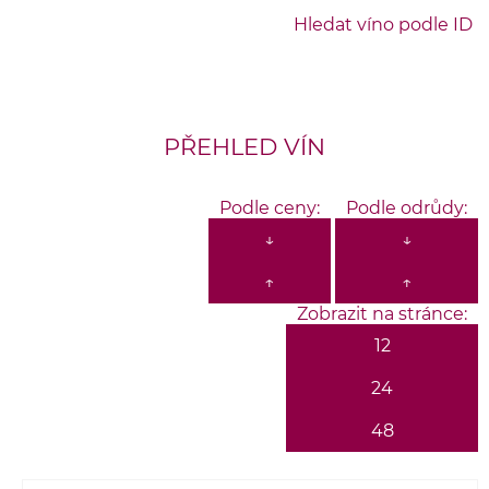
Hledat víno podle ID
PŘEHLED VÍN
Podle ceny:
Podle odrůdy:
↓
↓
↑
↑
Zobrazit na stránce:
12
24
48