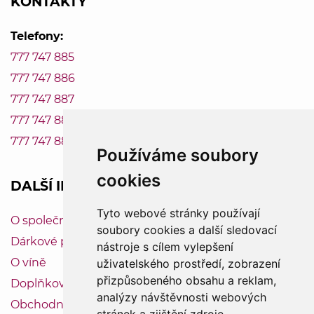
KONTAKTY
Telefony:
777 747 885
777 747 886
777 747 887
777 747 888
777 747 889
Používáme soubory
cookies
DALŠÍ INFORMACE
Tyto webové stránky používají
O společnosti Vinum-Bonum
soubory cookies a další sledovací
Dárkové poukazy
nástroje s cílem vylepšení
O víně
uživatelského prostředí, zobrazení
přizpůsobeného obsahu a reklam,
Doplňkový servis
analýzy návštěvnosti webových
Obchodní podmínky