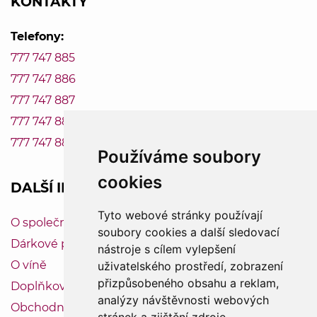
KONTAKTY
Telefony:
777 747 885
777 747 886
777 747 887
777 747 888
777 747 889
Používáme soubory
cookies
DALŠÍ INFORMACE
Tyto webové stránky používají
O společnosti Vinum-Bonum
soubory cookies a další sledovací
Dárkové poukazy
nástroje s cílem vylepšení
O víně
uživatelského prostředí, zobrazení
přizpůsobeného obsahu a reklam,
Doplňkový servis
analýzy návštěvnosti webových
Obchodní podmínky