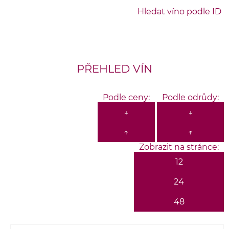
Hledat víno podle ID
PŘEHLED VÍN
Podle ceny:
Podle odrůdy:
↓
↓
↑
↑
Zobrazit na stránce:
12
24
48