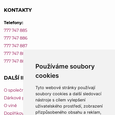
KONTAKTY
Telefony:
777 747 885
777 747 886
777 747 887
777 747 888
777 747 889
Používáme soubory
cookies
DALŠÍ INFORMACE
Tyto webové stránky používají
O společnosti Vinum-Bonum
soubory cookies a další sledovací
Dárkové poukazy
nástroje s cílem vylepšení
O víně
uživatelského prostředí, zobrazení
přizpůsobeného obsahu a reklam,
Doplňkový servis