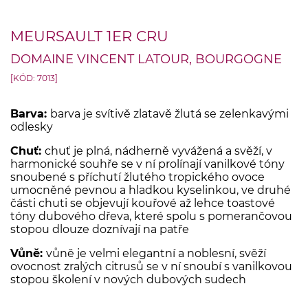
MEURSAULT 1ER CRU
DOMAINE VINCENT LATOUR, BOURGOGNE
[KÓD: 7013]
Barva:
barva je svítivě zlatavě žlutá se zelenkavými
odlesky
Chuť:
chuť je plná, nádherně vyvážená a svěží, v
harmonické souhře se v ní prolínají vanilkové tóny
snoubené s příchutí žlutého tropického ovoce
umocněné pevnou a hladkou kyselinkou, ve druhé
části chuti se objevují kouřové až lehce toastové
tóny dubového dřeva, které spolu s pomerančovou
stopou dlouze doznívají na patře
Vůně:
vůně je velmi elegantní a noblesní, svěží
ovocnost zralých citrusů se v ní snoubí s vanilkovou
stopou školení v nových dubových sudech