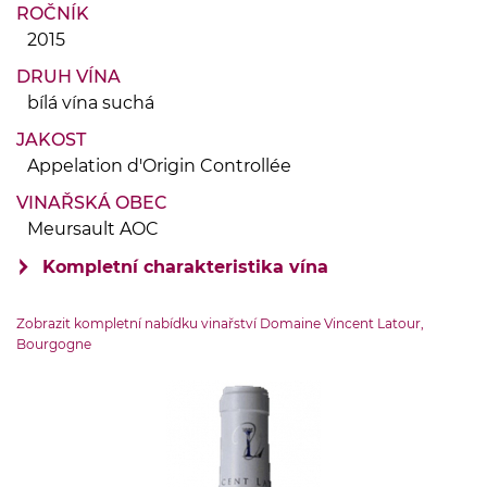
ROČNÍK
2015
DRUH VÍNA
bílá vína suchá
JAKOST
Appelation d'Origin Controllée
VINAŘSKÁ OBEC
Meursault AOC
Kompletní charakteristika vína
VINIČNÍ TRAŤ
Zobrazit kompletní nabídku vinařství Domaine Vincent Latour,
1er Cru Charmes
Bourgogne
OBJEM LÁHVE
0.75 l
ZEMĚ PŮVODU
Francie-Burgundsko