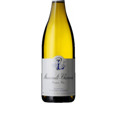
OBSAH CUKRU
do 4 g
ŠKOLENÍ
část školena v novém dubovém sudu
OBSAH ALKOHOLU:
12 % obj.