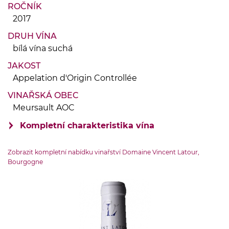
ROČNÍK
2017
DRUH VÍNA
bílá vína suchá
JAKOST
Appelation d'Origin Controllée
VINAŘSKÁ OBEC
Meursault AOC
Kompletní charakteristika vína
VINIČNÍ TRAŤ
Zobrazit kompletní nabídku vinařství Domaine Vincent Latour,
1er Cru Poruzot
Bourgogne
OBJEM LÁHVE
0.75 l
ZEMĚ PŮVODU
Francie-Burgundsko