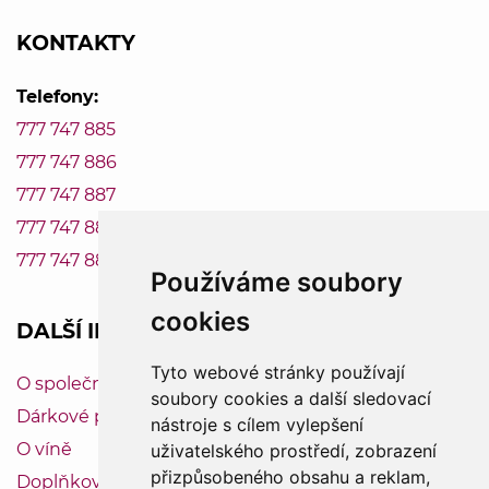
KONTAKTY
Telefony:
777 747 885
777 747 886
777 747 887
777 747 888
777 747 889
Používáme soubory
cookies
DALŠÍ INFORMACE
Tyto webové stránky používají
O společnosti Vinum-Bonum
soubory cookies a další sledovací
Dárkové poukazy
nástroje s cílem vylepšení
O víně
uživatelského prostředí, zobrazení
přizpůsobeného obsahu a reklam,
Doplňkový servis