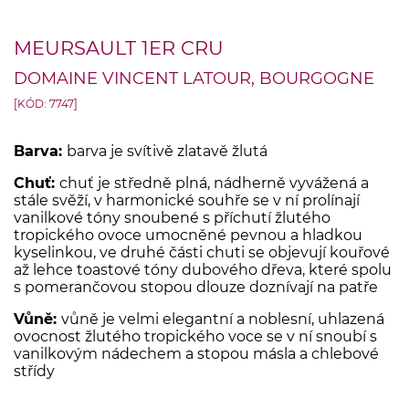
MEURSAULT 1ER CRU
DOMAINE VINCENT LATOUR, BOURGOGNE
[KÓD: 7747]
Barva:
barva je svítivě zlatavě žlutá
Chuť:
chuť je středně plná, nádherně vyvážená a
stále svěží, v harmonické souhře se v ní prolínají
vanilkové tóny snoubené s příchutí žlutého
tropického ovoce umocněné pevnou a hladkou
kyselinkou, ve druhé části chuti se objevují kouřové
až lehce toastové tóny dubového dřeva, které spolu
s pomerančovou stopou dlouze doznívají na patře
Vůně:
vůně je velmi elegantní a noblesní, uhlazená
ovocnost žlutého tropického voce se v ní snoubí s
vanilkovým nádechem a stopou másla a chlebové
střídy