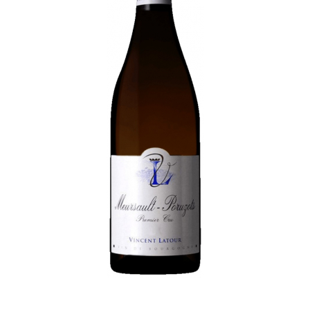
OBSAH CUKRU
do 4 g
ŠKOLENÍ
část školena v novém dubovém sudu
OBSAH ALKOHOLU:
13 % obj.